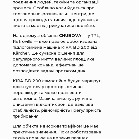
поєднання людей, техніки та організації
процесу. Особливо коли йдеться про
торговельно-розважальні центри, де
щодня проходять тисячі відвідувачів, а
чистота має підтримуватися постійно.
На одному з об’єктів
CHUBOVA
— у ТРЦ
Retroville — вже працює роботизована
підлогомийна машина KIRA BD 200 від
Kärcher. Це сучасне рішення для
регулярного миття великих площ, яке
допомагає команді ефективніше
розподіляти задачі протягом дня.
KIRA BD 200 самостійно будує маршрут,
орієнтується у просторі, оминає
перешкоди та може працювати
автономно. Машина виконує рутинне
очищення відкритих зон, де важлива
стабільність, рівномірність і регулярність
прибирання.
Для об’єкта з високим трафіком це має
практичне значення. Поки роботизована
техніка працює на великих площах,