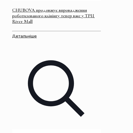
CHUBOVA продовжує впровадження
роботизованого клінінгу тепер вже у ТРЦ
River Mall
Детальніше