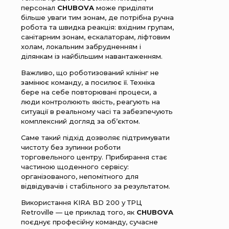
персонал
CHUBOVA
може приділяти
більше уваги тим зонам, де потрібна ручна
робота та швидка реакція: вхідним групам,
санітарним зонам, ескалаторам, ліфтовим
холам, локальним забрудненням і
ділянкам із найбільшим навантаженням.
Важливо, що роботизований клінінг не
замінює команду, а посилює її. Техніка
бере на себе повторювані процеси, а
люди контролюють якість, реагують на
ситуації в реальному часі та забезпечують
комплексний догляд за об’єктом.
Саме такий підхід дозволяє підтримувати
чистоту без зупинки роботи
торговельного центру. Прибирання стає
частиною щоденного сервісу:
організованого, непомітного для
відвідувачів і стабільного за результатом.
Використання KIRA BD 200 у ТРЦ
Retroville — це приклад того, як
CHUBOVA
поєднує професійну команду, сучасне